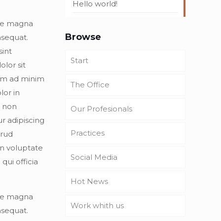
Hello world!
ore magna
Browse
nsequat.
sint
Start
lor sit
nim ad minim
The Office
lor in
t non
Our Profesionals
ur adipiscing
Practices
trud
in voluptate
Social Media
qui officia
Hot News
ore magna
Work whith us
nsequat.