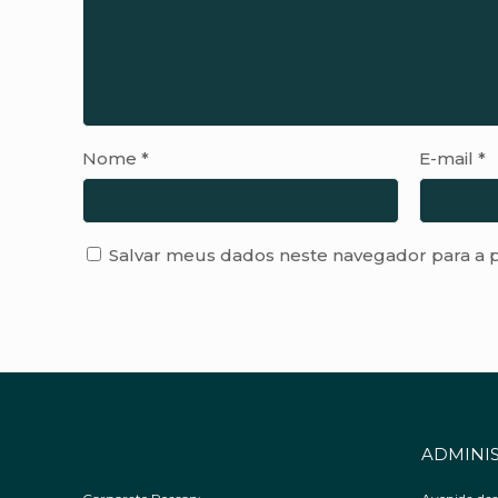
Nome
*
E-mail
*
Salvar meus dados neste navegador para a 
ADMINIS