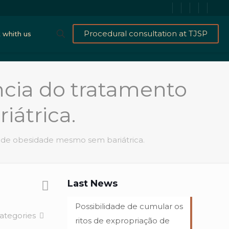
Procedural consultation at TJSP
 whith us
ncia do tratamento
átrica.
o de obesidade mesmo sem bariátrica.
Last News
Possibilidade de cumular os
ategories
ritos de expropriação de