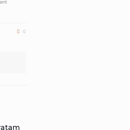
sint
0
ratam