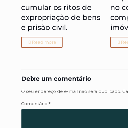
cumular os ritos de
no c
expropriação de bens
comp
e prisão civil.
imóv
Read more
Re
Deixe um comentário
O seu endereço de e-mail não será publicado.
Ca
Comentário
*