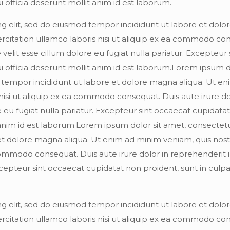
 officia deserunt mollit anim id est laborum.
ng elit, sed do eiusmod tempor incididunt ut labore et dol
rcitation ullamco laboris nisi ut aliquip ex ea commodo co
 velit esse cillum dolore eu fugiat nulla pariatur. Excepteur 
i officia deserunt mollit anim id est laborum.Lorem ipsum do
d tempor incididunt ut labore et dolore magna aliqua. Ut e
nisi ut aliquip ex ea commodo consequat. Duis aute irure do
e eu fugiat nulla pariatur. Excepteur sint occaecat cupidata
t anim id est laborum.Lorem ipsum dolor sit amet, consectet
 et dolore magna aliqua. Ut enim ad minim veniam, quis nos
a commodo consequat. Duis aute irure dolor in reprehenderit 
Excepteur sint occaecat cupidatat non proident, sunt in culpa 
ng elit, sed do eiusmod tempor incididunt ut labore et dol
rcitation ullamco laboris nisi ut aliquip ex ea commodo co