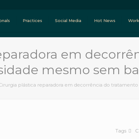
onals
Practices
Social Media
Hot News
Work
 reparadora em decorrê
sidade mesmo sem bari
Cirurgia plástica reparadora em decorrência do tratament
Tags
C