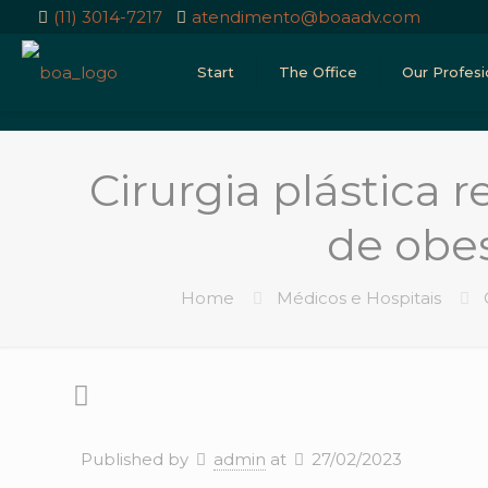
(11) 3014-7217
atendimento@boaadv.com
Start
The Office
Our Profesi
Cirurgia plástica
de obe
Home
Médicos e Hospitais
Published by
admin
at
27/02/2023