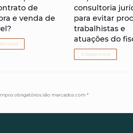
ontrato de
consultoria jurí
ra e venda de
para evitar pro
el?
trabalhistas e
atuações do fis
ad more
Read more
mpos obrigatórios são marcados com
*