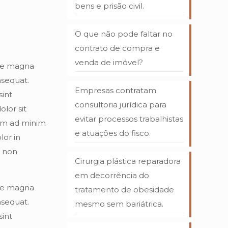
bens e prisão civil.
O que não pode faltar no
contrato de compra e
venda de imóvel?
ore magna
nsequat.
Empresas contratam
sint
consultoria jurídica para
lor sit
evitar processos trabalhistas
nim ad minim
e atuações do fisco.
lor in
t non
Cirurgia plástica reparadora
em decorrência do
ore magna
tratamento de obesidade
nsequat.
mesmo sem bariátrica.
sint