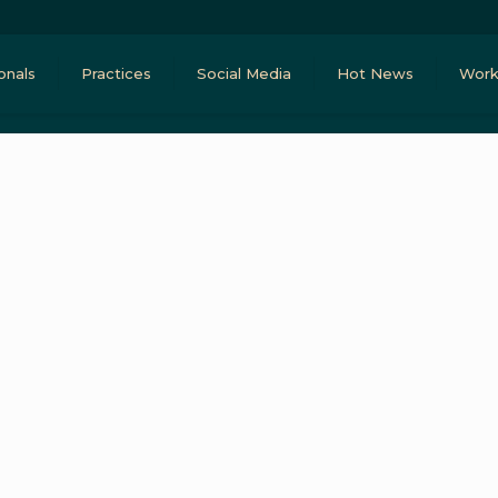
onals
Practices
Social Media
Hot News
Work