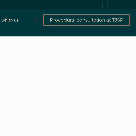
Procedural consultation at TJSP
 whith us