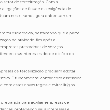
 o setor de terceirização. Com a
e alegações de fraude e a exigência de
e atuam nesse ramo agora enfrentam um
m foi esclarecida, destacando que a parte
rização de atividade-fim após a
empresas prestadoras de serviços
ender seus interesses desde o início do
mpresas de terceirização precisam adotar
ntiva. É fundamental contar com assessoria
e com essas novas regras e evitar litígios
 preparada para auxiliar empresas de
udanças, protegendo seus interesses e