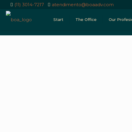
(11) 3014-7217
atendimento@boaadv.com
Start
The Office
Our Profesi